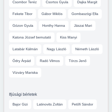
Csombor Teréz
Csortos Gyula
Dajka Margit
Fekete Tibor
Gábor Miklós
Gombaszögi Ella
Gózon Gyula
Honthy Hanna
Jászai Mari
Katona József bemutató
Kiss Manyi
Latabár Kálmán
Nagy László
Németh László
Ódry Árpád
Radó Vilmos
Törzs Jenő
Vízváry Mariska
Ifjúsági bérletek
Bajor Gizi
Latinovits Zoltán
Petőfi Sándor