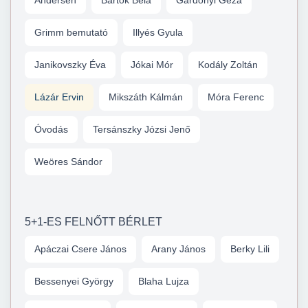
Andersen
Bartók Béla
Gárdonyi Géza
Grimm bemutató
Illyés Gyula
Janikovszky Éva
Jókai Mór
Kodály Zoltán
Lázár Ervin
Mikszáth Kálmán
Móra Ferenc
Óvodás
Tersánszky Józsi Jenő
Weöres Sándor
5+1-ES FELNŐTT BÉRLET
Apáczai Csere János
Arany János
Berky Lili
Bessenyei György
Blaha Lujza