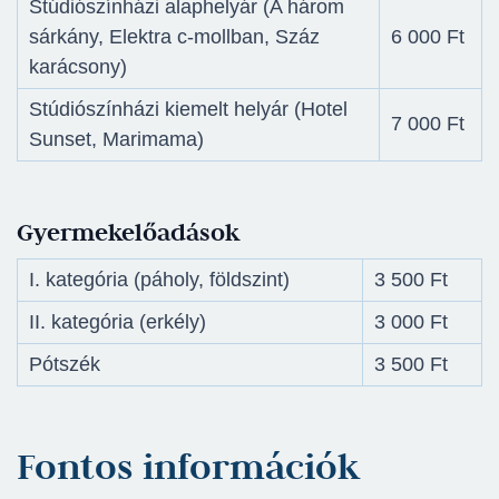
Stúdiószínházi alaphelyár (A három
sárkány, Elektra c-mollban, Száz
6 000 Ft
karácsony)
Stúdiószínházi kiemelt helyár (Hotel
7 000 Ft
Sunset, Marimama)
Gyermekelőadások
I. kategória (páholy, földszint)
3 500 Ft
II. kategória (erkély)
3 000 Ft
Pótszék
3 500 Ft
Fontos információk