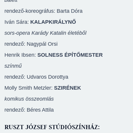
balett
rendező-koreográfus: Barta Dóra
Iván Sára:
KALAPKIRÁLYNŐ
sors-opera Karády Katalin életéből
rendező: Nagypál Orsi
Henrik Ibsen:
SOLNESS ÉPÍTŐMESTER
színmű
rendező: Udvaros Dorottya
Molly Smith Metzler:
SZIRÉNEK
komikus összeomlás
rendező: Béres Attila
RUSZT JÓZSEF STÚDIÓSZÍNHÁZ: