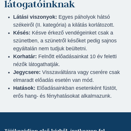
látogatóinknak
Látási viszonyok:
Egyes páholyok hátsó
székeiről (II. kategória) a kilátás korlátozott.
Késés:
Késve érkező vendégeinket csak a
szünetben, a szünetről későket pedig sajnos
egyáltalán nem tudjuk beültetni.
Korhatár:
Felnőtt előadásainkat 10 év feletti
nézők látogathatják.
Jegycsere:
Visszaváltásra vagy cserére csak
elmaradt előadás esetén van mód.
Hatások:
Előadásainkban esetenként füstöt,
erős hang- és fényhatásokat alkalmazunk.
Tájékozódjon első kézből, iratkozzon fel