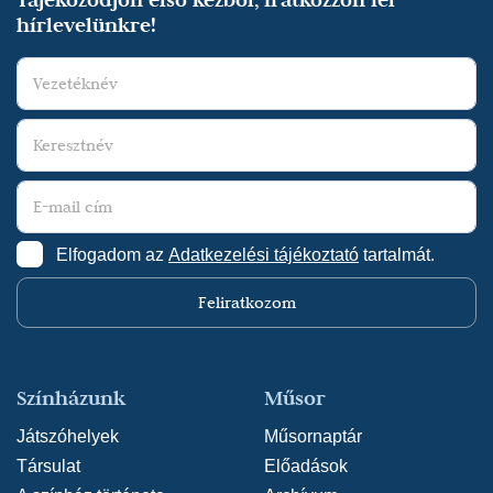
hírlevelünkre!
Elfogadom az
Adatkezelési tájékoztató
tartalmát.
Feliratkozom
Színházunk
Műsor
Játszóhelyek
Műsornaptár
Társulat
Előadások