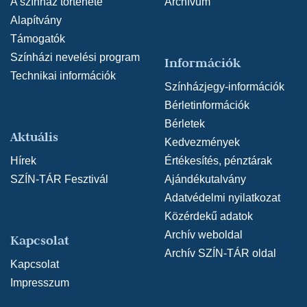
A színház története
Archívum
Alapítvány
Támogatók
Színházi nevelési program
Információk
Technikai információk
Színházjegy-információk
Bérletinformációk
Bérletek
Aktuális
Kedvezmények
Hírek
Értékesítés, pénztárak
SZÍN-TÁR Fesztivál
Ajándékutalvány
Adatvédelmi nyilatkozat
Közérdekű adatok
Archív weboldal
Kapcsolat
Archív SZÍN-TÁR oldal
Kapcsolat
Impresszum