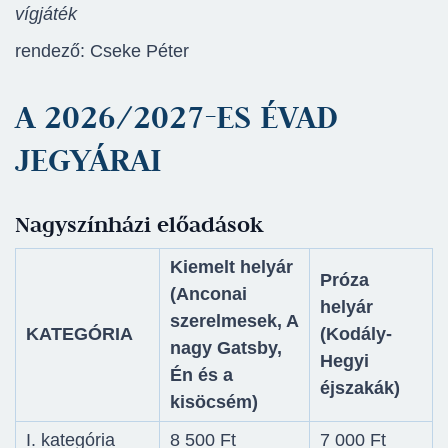
vígjáték
rendező: Cseke Péter
A 2026/2027-ES ÉVAD
JEGYÁRAI
Nagyszínházi előadások
Kiemelt helyár
Próza
(Anconai
helyár
szerelmesek, A
KATEGÓRIA
(Kodály-
nagy Gatsby,
Hegyi
Én és a
éjszakák)
kisöcsém)
I. kategória
8 500 Ft
7 000 Ft