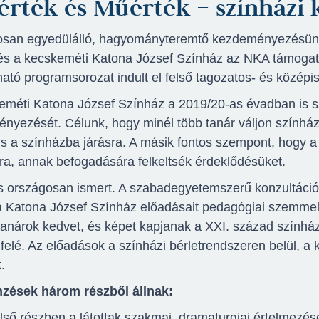
érték és Műérték – színházi
san egyedülálló, hagyományteremtő kezdeményezésünk,
és a kecskeméti Katona József Színház az NKA támogatás
ató programsorozat indult el felső tagozatos- és középis
eméti Katona József Színház a 2019/20-as évadban is sze
nyezését. Célunk, hogy minél több tanár váljon színházs
 is a színházba járásra. A másik fontos szempont, hogy a
ra, annak befogadására felkeltsék érdeklődésüket.
s országosan ismert. A szabadegyetemszerű konzultáci
a Katona József Színház előadásait pedagógiai szemmel 
tanárok kedvet, és képet kapjanak a XXI. század szính
 felé. Az előadások a színházi bérletrendszeren belül, a
.
zések három részből állnak:
lső részben a látottak szakmai, dramaturgiai értelmezése