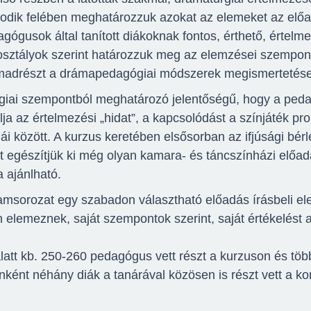
dik felében meghatározzuk azokat az elemeket az előadá
gógusok által tanított diákoknak fontos, érthető, értelme
sztályok szerint határozzuk meg az elemzései szempon
madrészt a drámapedagógiai módszerek megismertetése 
iai szempontból meghatározó jelentőségű, hogy a peda
ja az értelmezési „hidat”, a kapcsolódást a színjáték pro
i között. A kurzus keretében elsősorban az ifjúsági bérl
t egészítjük ki még olyan kamara- és táncszínházi előad
 ajánlható.
amsorozat egy szabadon választható előadás írásbeli e
n elemeznek, saját szempontok szerint, saját értékelést 
alatt kb. 250-260 pedagógus vett részt a kurzuson és tö
nként néhány diák a tanárával közösen is részt vett a ko