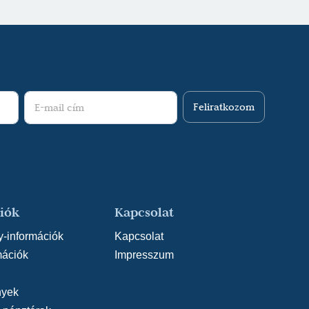
Feliratkozom
iók
Kapcsolat
y-információk
Kapcsolat
mációk
Impresszum
yek