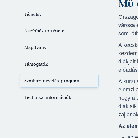
Mű 
Jegyvásárlás
Társulat
Országo
városa 
A színház története
sem láth
A kecsk
Alapítvány
kezdemé
diákjait
Támogatók
előadás
Színházi nevelési program
A kurzu
elemzi 
Technikai információk
hogy a 
diákjaik
zajlanak
Az elem
az e