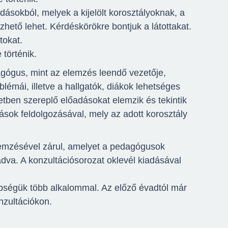
sokból, melyek a kijelölt korosztályoknak, a
zhető lehet. Kérdéskörökre bontjuk a látottakat.
tokat.
történik.
gógus, mint az elemzés leendő vezetője,
blémái, illetve a hallgatók, diákok lehetséges
etben szereplő előadásokat elemzik és tekintik
ások feldolgozásával, mely az adott korosztály
lemzésével zárul, amelyet a pedagógusok
adva. A konzultációsorozat oklevél kiadásával
bbségük több alkalommal. Az előző évadtól már
nzultációkon.