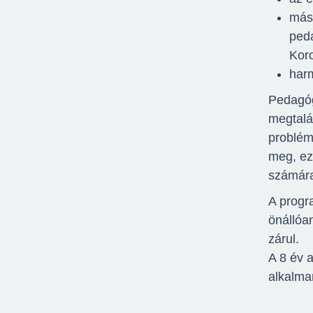
máso
peda
Koro
har
Pedagóg
megtalál
problémá
meg, ez
számára
A progr
önállóa
zárul.
A 8 év 
alkalma