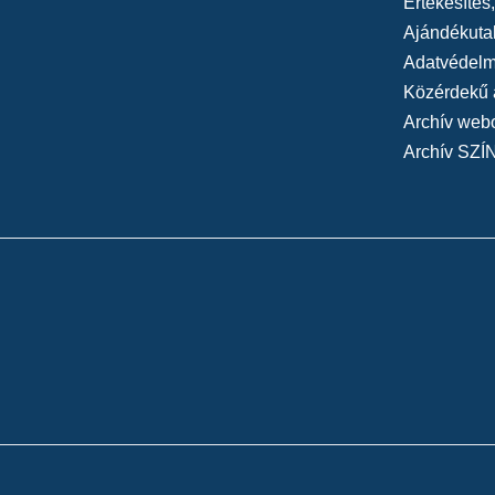
Értékesítés
Ajándékuta
Adatvédelmi
Közérdekű 
Archív web
Archív SZÍ