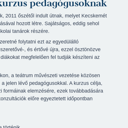
 kurzus pedagógusoknak
 2011 őszétől indult útnak, melyet Kecskemét
ával hozott létre. Sajátságos, eddig sehol
kolai tanárok részére.
retné folytatni ezt az egyedülálló
zeretővé-, és értővé újra, ezzel ösztönözve
 diákokat megfelelően fel tudják készíteni az
ókon, a teátrum művészeti vezetése közösen
a jelen lévő pedagógusokkal. A kurzus célja,
ázi formáinak elemzésére, ezek továbbadására
 konzultációk előre egyeztetett időpontban
 történik.