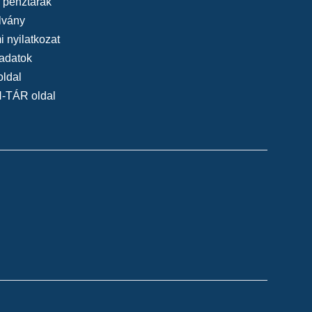
, pénztárak
lvány
 nyilatkozat
adatok
oldal
N-TÁR oldal