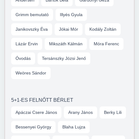
Andersen
Bartók Béla
Gárdonyi Géza
Grimm bemutató
Illyés Gyula
Janikovszky Éva
Jókai Mór
Kodály Zoltán
Lázár Ervin
Mikszáth Kálmán
Móra Ferenc
Óvodás
Tersánszky Józsi Jenő
Weöres Sándor
5+1-ES FELNŐTT BÉRLET
Apáczai Csere János
Arany János
Berky Lili
Bessenyei György
Blaha Lujza