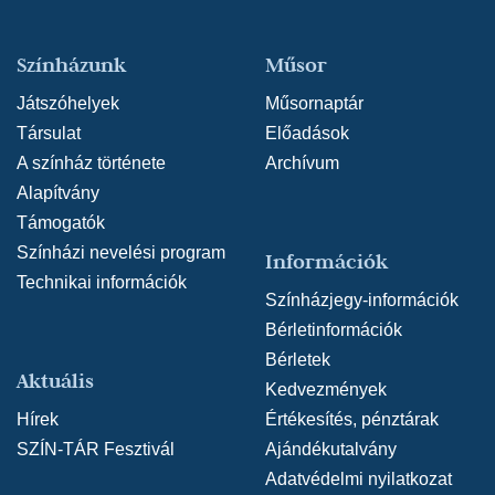
Színházunk
Műsor
Játszóhelyek
Műsornaptár
Társulat
Előadások
A színház története
Archívum
Alapítvány
Támogatók
Színházi nevelési program
Információk
Technikai információk
Színházjegy-információk
Bérletinformációk
Bérletek
Aktuális
Kedvezmények
Hírek
Értékesítés, pénztárak
SZÍN-TÁR Fesztivál
Ajándékutalvány
Adatvédelmi nyilatkozat