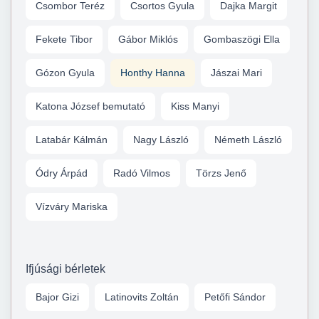
Csombor Teréz
Csortos Gyula
Dajka Margit
Fekete Tibor
Gábor Miklós
Gombaszögi Ella
Gózon Gyula
Honthy Hanna
Jászai Mari
Katona József bemutató
Kiss Manyi
Latabár Kálmán
Nagy László
Németh László
Ódry Árpád
Radó Vilmos
Törzs Jenő
Vízváry Mariska
Ifjúsági bérletek
Bajor Gizi
Latinovits Zoltán
Petőfi Sándor