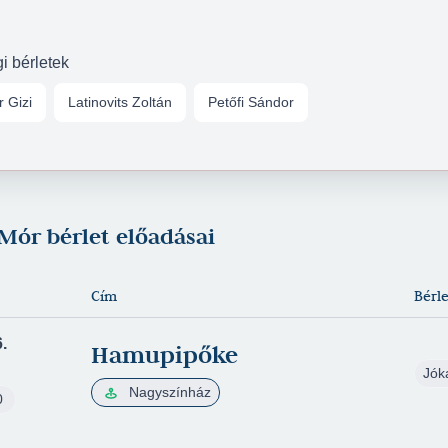
gi bérletek
r Gizi
Latinovits Zoltán
Petőfi Sándor
 Mór bérlet előadásai
Cím
Bérle
.
Hamupipőke
Jók
Nagyszínház
0