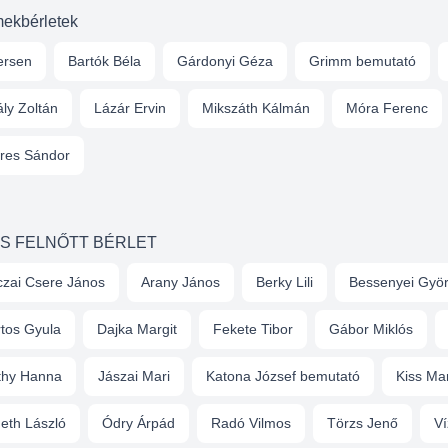
ekbérletek
ersen
Bartók Béla
Gárdonyi Géza
Grimm bemutató
ly Zoltán
Lázár Ervin
Mikszáth Kálmán
Móra Ferenc
res Sándor
ES FELNŐTT BÉRLET
zai Csere János
Arany János
Berky Lili
Bessenyei Gyö
tos Gyula
Dajka Margit
Fekete Tibor
Gábor Miklós
thy Hanna
Jászai Mari
Katona József bemutató
Kiss Ma
eth László
Ódry Árpád
Radó Vilmos
Törzs Jenő
Ví