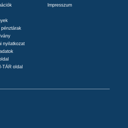
mációk
Impresszum
yek
, pénztárak
lvány
 nyilatkozat
adatok
oldal
N-TÁR oldal