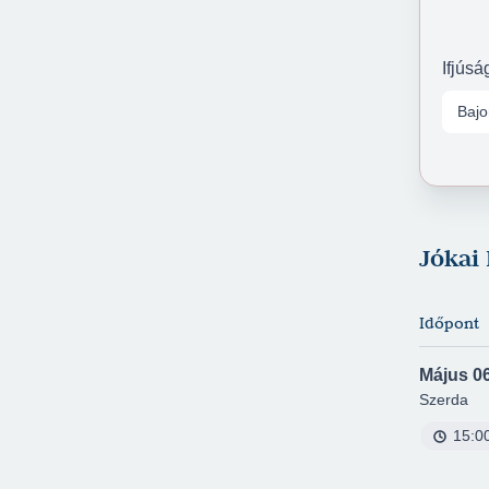
Ifjúsá
Bajo
Jókai
Időpont
Május 06
Szerda
15:0