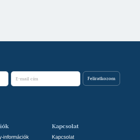
Feliratkozom
iók
Kapcsolat
y-információk
Kapcsolat