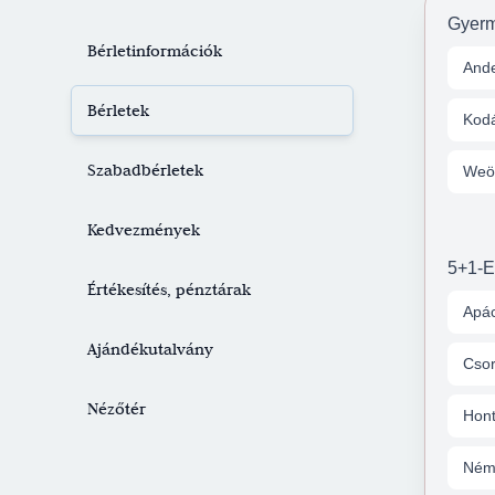
Jegyvásárlás
Gyerm
Bérletinformációk
And
Bérletek
Kodá
Szabadbérletek
Weö
Kedvezmények
5+1-
Értékesítés, pénztárak
Apác
Ajándékutalvány
Csor
Nézőtér
Hon
Ném