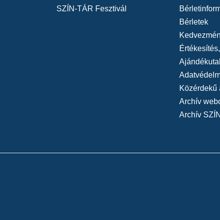
SZÍN-TÁR Fesztivál
Bérletinfor
Bérletek
Kedvezmén
Értékesítés
Ajándékuta
Adatvédelmi
Közérdekű 
Archív web
Archív SZÍ