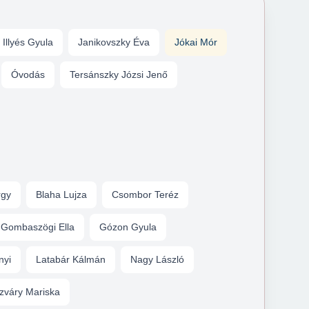
Illyés Gyula
Janikovszky Éva
Jókai Mór
Óvodás
Tersánszky Józsi Jenő
rgy
Blaha Lujza
Csombor Teréz
Gombaszögi Ella
Gózon Gyula
nyi
Latabár Kálmán
Nagy László
zváry Mariska