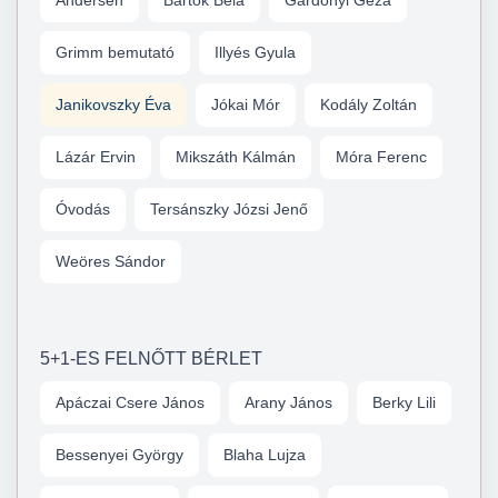
Andersen
Bartók Béla
Gárdonyi Géza
Grimm bemutató
Illyés Gyula
Janikovszky Éva
Jókai Mór
Kodály Zoltán
Lázár Ervin
Mikszáth Kálmán
Móra Ferenc
Óvodás
Tersánszky Józsi Jenő
Weöres Sándor
5+1-ES FELNŐTT BÉRLET
Apáczai Csere János
Arany János
Berky Lili
Bessenyei György
Blaha Lujza