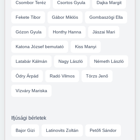
Csombor Teréz
Csortos Gyula
Dajka Margit
Fekete Tibor
Gábor Miklós
Gombaszögi Ella
Gózon Gyula
Honthy Hanna
Jászai Mari
Katona József bemutató
Kiss Manyi
Latabár Kálmán
Nagy László
Németh László
Ódry Árpád
Radó Vilmos
Törzs Jenő
Vízváry Mariska
Ifjúsági bérletek
Bajor Gizi
Latinovits Zoltán
Petőfi Sándor