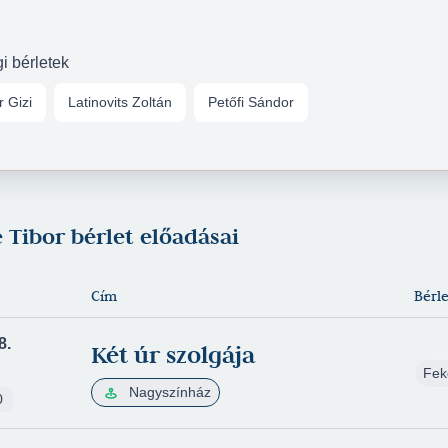
gi bérletek
r Gizi
Latinovits Zoltán
Petőfi Sándor
 Tibor bérlet előadásai
Cím
Bérle
8.
Két úr szolgája
Fek
Nagyszínház
0