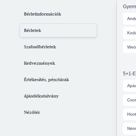
Jegyvásárlás
Gyerm
Bérletinformációk
And
Bérletek
Kodá
Szabadbérletek
Weö
Kedvezmények
5+1-
Értékesítés, pénztárak
Apác
Ajándékutalvány
Csor
Nézőtér
Hon
Ném