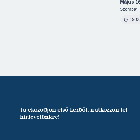
Május 16
Szombat
19:0
Tájékozódjon első kézből, iratkozzon fel
hírlevelünkre!