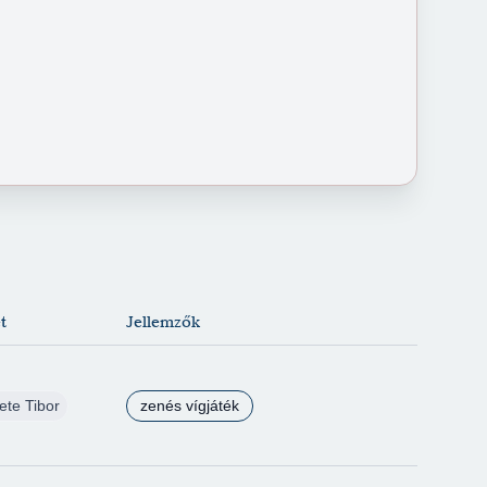
t
Jellemzők
ete Tibor
zenés vígjáték