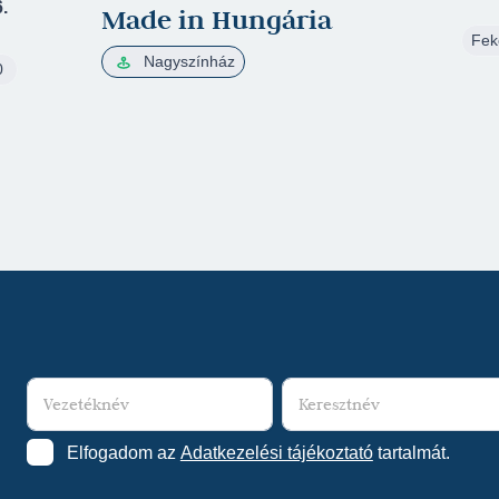
.
Made in Hungária
Fek
Nagyszínház
0
Elfogadom az
Adatkezelési tájékoztató
tartalmát.