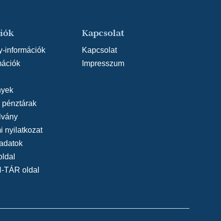
iók
Kapcsolat
y-információk
Kapcsolat
mációk
Impresszum
yek
, pénztárak
lvány
 nyilatkozat
adatok
oldal
N-TÁR oldal