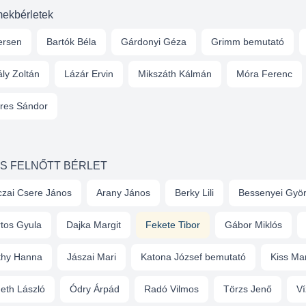
ekbérletek
ersen
Bartók Béla
Gárdonyi Géza
Grimm bemutató
ly Zoltán
Lázár Ervin
Mikszáth Kálmán
Móra Ferenc
res Sándor
ES FELNŐTT BÉRLET
zai Csere János
Arany János
Berky Lili
Bessenyei Gyö
tos Gyula
Dajka Margit
Fekete Tibor
Gábor Miklós
thy Hanna
Jászai Mari
Katona József bemutató
Kiss Ma
eth László
Ódry Árpád
Radó Vilmos
Törzs Jenő
Ví