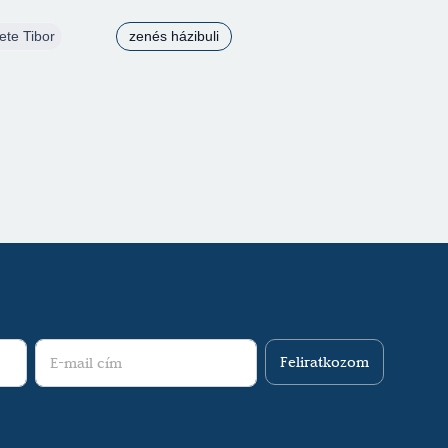
ete Tibor
zenés házibuli
Feliratkozom