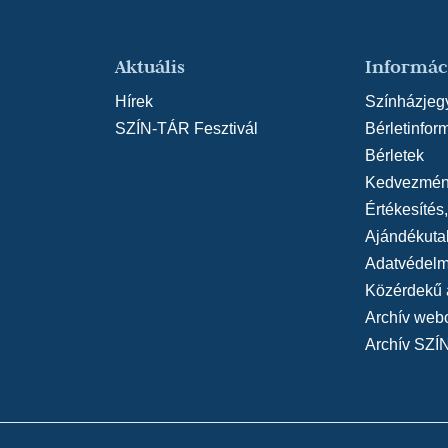
Aktuális
Informác
Hírek
Színházjeg
SZÍN-TÁR Fesztivál
Bérletinfor
Bérletek
Kedvezmén
Értékesítés
Ajándékuta
Adatvédelmi
Közérdekű 
Archív web
Archív SZÍ