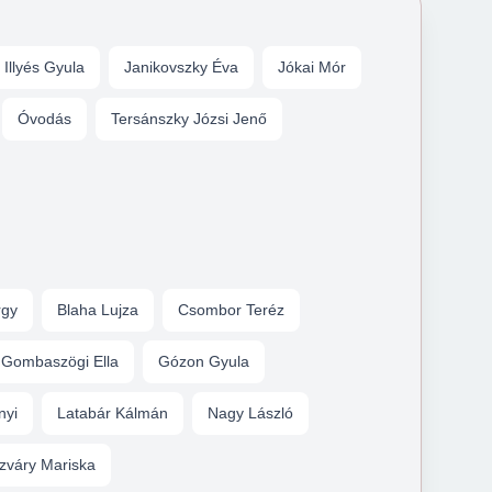
Illyés Gyula
Janikovszky Éva
Jókai Mór
Óvodás
Tersánszky Józsi Jenő
rgy
Blaha Lujza
Csombor Teréz
Gombaszögi Ella
Gózon Gyula
nyi
Latabár Kálmán
Nagy László
zváry Mariska