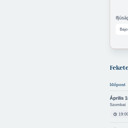
Ifjúsá
Bajo
Fekete
Időpont
Április 1
Szombat
19:0