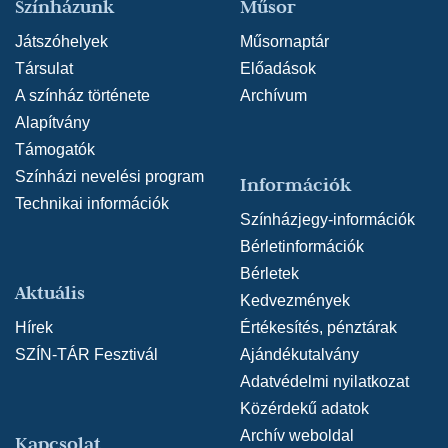
Színházunk
Műsor
Játszóhelyek
Műsornaptár
Társulat
Előadások
A színház története
Archívum
Alapítvány
Támogatók
Színházi nevelési program
Információk
Technikai információk
Színházjegy-információk
Bérletinformációk
Bérletek
Aktuális
Kedvezmények
Hírek
Értékesítés, pénztárak
SZÍN-TÁR Fesztivál
Ajándékutalvány
Adatvédelmi nyilatkozat
Közérdekű adatok
Archív weboldal
Kapcsolat