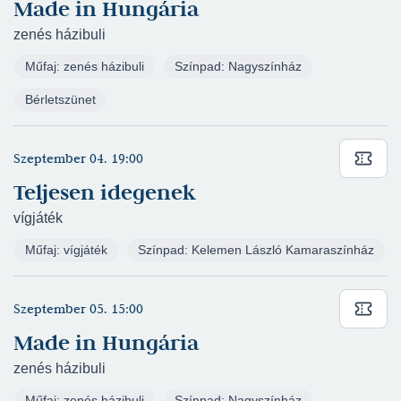
Made in Hungária
Hónap
zenés házibuli
Műfaj: zenés házibuli
Színpad: Nagyszínház
Játszóhely
Bérletszünet
Szeptember 04. 19:00
Összes előadás
Teljesen idegenek
Premierek
vígjáték
Tájelőadások
Továbbra is műsoron
Műfaj: vígjáték
Színpad: Kelemen László Kamaraszínház
SZÍN-TÁR
Szeptember 05. 15:00
Made in Hungária
zenés házibuli
Műfaj: zenés házibuli
Színpad: Nagyszínház