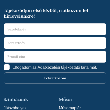
Tájékozódjon első kézből, iratkozzon fel
hírlevelünkre!
Elfogadom az
Adatkezelési tájékoztató
tartalmát.
Feliratkozom
Színházunk
Műsor
Játszóhelyek
Műsornaptár