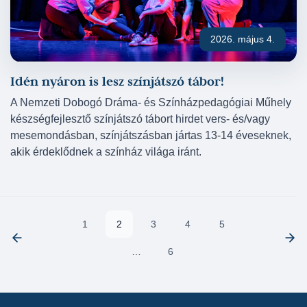
2026. május 4.
Idén nyáron is lesz színjátszó tábor!
A Nemzeti Dobogó Dráma- és Színházpedagógiai Műhely
készségfejlesztő színjátszó tábort hirdet vers- és/vagy
mesemondásban, színjátszásban jártas 13-14 éveseknek,
akik érdeklődnek a színház világa iránt.
1
2
3
4
5
…
6