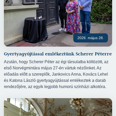
2026. május 28.
Gyertyagyújtással emlékeztünk Scherer Péterre
Azután, hogy Scherer Péter az égi társulatba költözött, az
első Norvégmintára május 27-én vártuk nézőinket. Az
előadás előtt a szereplők, Jankovics Anna, Kovács Lehel
és Katona László gyertyagyújtással emlékeztek a darab
rendezőjére, az egyik legjobb humorú színházi alkotóra.