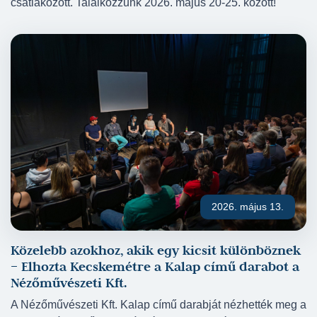
csatlakozott. Találkozzunk 2026. május 20-25. között!
2026. május 13.
Közelebb azokhoz, akik egy kicsit különböznek
– Elhozta Kecskemétre a Kalap című darabot a
Nézőművészeti Kft.
A Nézőművészeti Kft. Kalap című darabját nézhették meg a