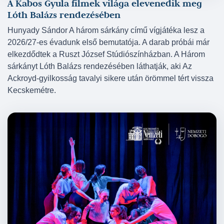
A Kabos Gyula filmek világa elevenedik meg
Lóth Balázs rendezésében
Hunyady Sándor A három sárkány című vígjátéka lesz a
2026/27-es évadunk első bemutatója. A darab próbái már
elkezdődtek a Ruszt József Stúdiószínházban. A Három
sárkányt Lóth Balázs rendezésében láthatják, aki Az
Ackroyd-gyilkosság tavalyi sikere után örömmel tért vissza
Kecskemétre.