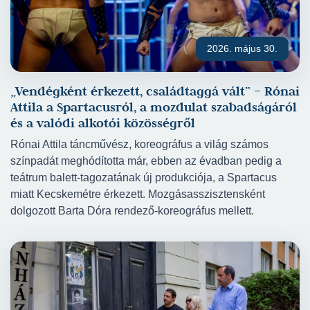
2026. május 30.
„Vendégként érkezett, családtaggá vált” – Rónai
Attila a Spartacusról, a mozdulat szabadságáról
és a valódi alkotói közösségről
Rónai Attila táncművész, koreográfus a világ számos
színpadát meghódította már, ebben az évadban pedig a
teátrum balett-tagozatának új produkciója, a Spartacus
miatt Kecskemétre érkezett. Mozgásasszisztensként
dolgozott Barta Dóra rendező-koreográfus mellett.