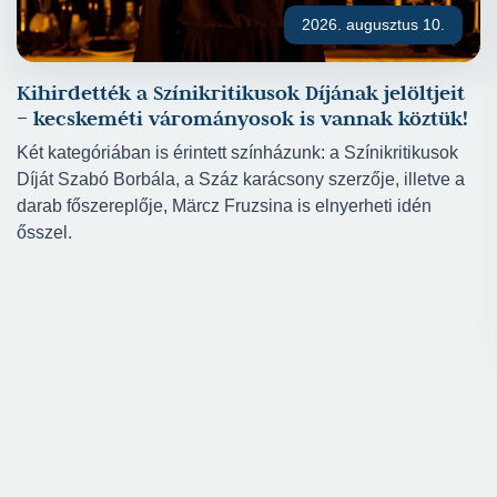
2026. augusztus 10.
Kihirdették a Színikritikusok Díjának jelöltjeit
– kecskeméti várományosok is vannak köztük!
Két kategóriában is érintett színházunk: a Színikritikusok
Díját Szabó Borbála, a Száz karácsony szerzője, illetve a
darab főszereplője, Märcz Fruzsina is elnyerheti idén
ősszel.