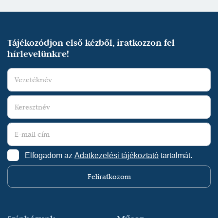
Tájékozódjon első kézből, iratkozzon fel
hírlevelünkre!
Elfogadom az
Adatkezelési tájékoztató
tartalmát.
Feliratkozom