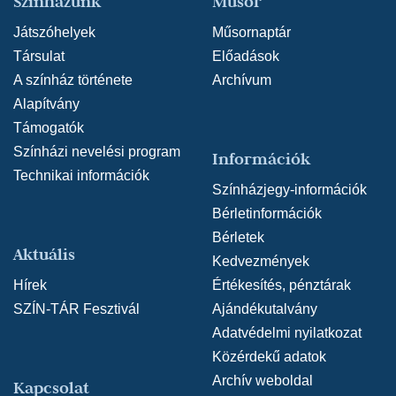
Színházunk
Műsor
Játszóhelyek
Műsornaptár
Társulat
Előadások
A színház története
Archívum
Alapítvány
Támogatók
Színházi nevelési program
Információk
Technikai információk
Színházjegy-információk
Bérletinformációk
Bérletek
Aktuális
Kedvezmények
Hírek
Értékesítés, pénztárak
SZÍN-TÁR Fesztivál
Ajándékutalvány
Adatvédelmi nyilatkozat
Közérdekű adatok
Archív weboldal
Kapcsolat