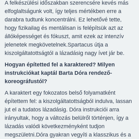
A felkészülési időszakban szerencsére kevés más
elfoglaltságunk volt, így teljes mértékben erre a
darabra tudtunk koncentrálni. Ez lehetővé tette,
hogy fizikailag és mentálisan is felépítsük azt az
állóképességet és fókuszt, amit ezek az intenzív
jelenetek megkövetelnek.Spartacus útja a
kiszolgáltatottságtól a lázadásig nagy ívet jár be.
Hogyan építetted fel a karaktered? Milyen
instrukciókat kaptál Barta Dóra rendező-
koreográfustól?
A karaktert egy fokozatos belső folyamatként
építettem fel: a kiszolgáltatottságból indulva, lassan
jut el a tudatos lázadásig. Dóra instrukciói arra
irányultak, hogy a változás belülről történjen, így a
lázadás valódi következményként tudjon
megszületni.Dóra gyakran vegyíti a klasszikus és a