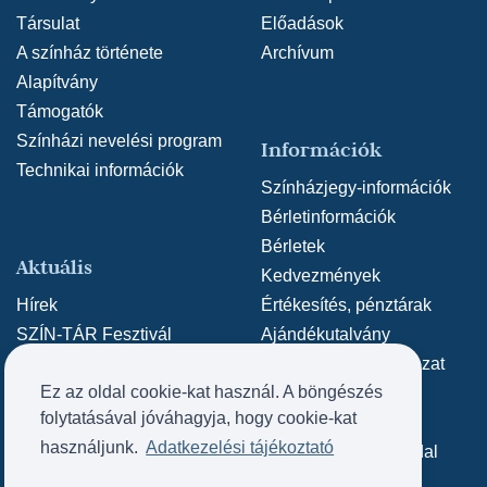
Társulat
Előadások
A színház története
Archívum
Alapítvány
Támogatók
Színházi nevelési program
Információk
Technikai információk
Színházjegy-információk
Bérletinformációk
Bérletek
Aktuális
Kedvezmények
Hírek
Értékesítés, pénztárak
SZÍN-TÁR Fesztivál
Ajándékutalvány
Adatvédelmi nyilatkozat
Ez az oldal cookie-kat használ. A böngészés
Közérdekű adatok
folytatásával jóváhagyja, hogy cookie-kat
Archív weboldal
Kapcsolat
használjunk.
Adatkezelési tájékoztató
Archív SZÍN-TÁR oldal
Kapcsolat