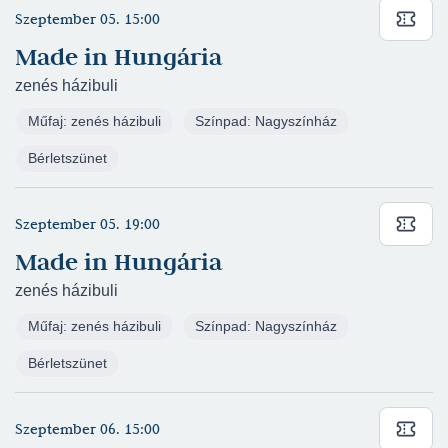
Szeptember 05. 15:00
Egyetemi előadás - 2024/2025
(rendező: Kepics
Mihály)
Made in Hungária
AMPHITRYON-JUPITER
zenés házibuli
Korábbi előadásai:
Műfaj: zenés házibuli
Színpad: Nagyszínház
Tamási Áron
Bérletszünet
Csalóka szivárvány
József Attila Színház - 2014/2015 (rendező: Csiszár
Szeptember 05. 19:00
Imre)
Made in Hungária
ABA
Derzsi György – Meskó Zsolt
zenés házibuli
A tizenötödik
Műfaj: zenés házibuli
Színpad: Nagyszínház
Madách Színház - 2021/2022
(rendező: Szirtes
Tamás)
Bérletszünet
MECHWART
Szophoklész
Szeptember 06. 15:00
Aiasz