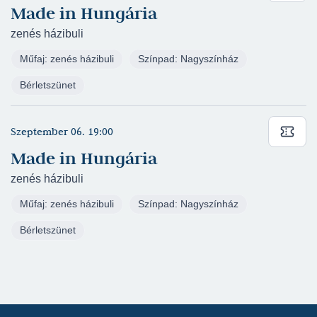
Made in Hungária
Egyetemi előadás – 2023/2024 (rendező: Czene-
zenés házibuli
Polgár Donát)
AIASZ
Műfaj: zenés házibuli
Színpad: Nagyszínház
Bérletszünet
Szeptember 06. 19:00
Made in Hungária
zenés házibuli
Műfaj: zenés házibuli
Színpad: Nagyszínház
Bérletszünet