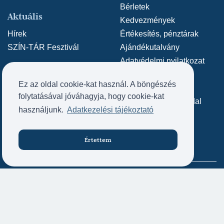
Amadeus Hoffmann: A diótörő (2014/2015) -
Bérletek
Aktuális
Hópehely, Egér, Konyakmeggy, Vendég,
Kedvezmények
Nyalóka - Kecskeméti Színház Erkély
(rendező:
Hírek
Értékesítés, pénztárak
Barta Dóra)
SZÍN-TÁR Fesztivál
Ajándékutalvány
Antonio Vivaldi - Max Richter: A négy évszak
Adatvédelmi nyilatkozat
(2013/2014) - Táncos - Kelemen László
Közérdekű adatok
Ez az oldal cookie-kat használ. A böngészés
Kamaraszínház
(koreográfus: Barta Dóra)
Archív weboldal
Kapcsolat
folytatásával jóváhagyja, hogy cookie-kat
Archív SZÍN-TÁR oldal
Kapcsolat
használjunk.
Adatkezelési tájékoztató
Impresszum
Értettem
Jegyvásárlás