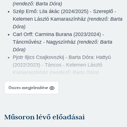
(rendező: Barta Dóra)
Szép Ernő: Lila ákác (2024/2025) - Szereplő -
Kelemen László Kamaraszínház
(rendező: Barta
Dóra)
Carl Orff: Carmina Burana (2023/2024) -
Táncművész - Nagyszínház
(rendező: Barta
Dóra)
Pjotr Iljics Csajkovszkij - Barta Dóra: Hattyú
(2022/2023) - Táncos - Kelemen László
Kamaraszínház
(rendező: Barta Dóra)
Erkel Ferenc - Barta Dóra: Bánk bán
Összes megjelenítése
(2021/2022) - Izidóra - Nagyszínház
(rendező:
Barta Dóra)
LOTUS Projekt (2021/2022) - Táncos -
Nagyszínház
(rendező: Barta Dóra)
Műsoron lévő előadásai
William Shakespeare: Szentivánéji álom
(2020/2021) - Titánia, a a tündérek királynője -