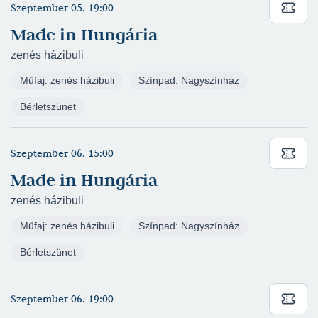
Németh Virág - G. A. Rossini - Wolfgang
Szeptember 05. 19:00
Amadeus Mozart - Donizetti: Túl az Óperencián
Made in Hungária
(2018/2019) - Táncos - Nagyszínház
(rendező:
zenés házibuli
Cseke Péter)
Műfaj: zenés házibuli
Színpad: Nagyszínház
Giuseppe Verdi: Traviata (2018/2019) - Annina -
Nagyszínház
(rendező: Barta Dóra)
Bérletszünet
Juhász Levente - Galambos Attila - Szente Vajk:
A beszélő köntös (2018/2019) - Táncos -
Szeptember 06. 15:00
Nagyszínház
(rendező: Szente Vajk)
Made in Hungária
Szergej Prokofjev: Rómeó és Júlia (2017/2018) -
Lady Montague, MAB - Kelemen László
zenés házibuli
Kamaraszínház
(rendező: Barta Dóra)
Műfaj: zenés házibuli
Színpad: Nagyszínház
Bródy János - Szörényi Levente: Kőműves
Bérletszünet
Kelemen (2017/2018) - Asszony - Nagyszínház
(rendező: Cseke Péter)
Rusznyák Gábor - Németh Virág - Hans
Szeptember 06. 19:00
Christian Andersen: A hókirálynő (2017/2018) -