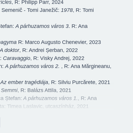
icles
, R: Philipp Parr, 2024
Semenič - Tomi Janežič:
1978
, R: Tomi
tefan:
A párhuzamos város 3
. R: Ana
 hagyma
R: Marco Augusto Chenevier, 2023
A doktor
, R: Andrei Șerban, 2022
s:
Caravaggio
, R: Visky Andrej, 2022
n:
A párhuzamos város 2.
, R: Ana Mărgineanu,
:
Az ember tragédiája
, R: Silviu Purcărete, 2021
:
Semmi
, R: Balázs Attila, 2021
a Ștefan:
A párhuzamos város 1.
, R: Ana
ta: Timea Laslavic, utcaszínház, 2021
, Maury Yeston:
Kilenc
, R: Györfi Csaba, 2021
ru:
Az ember, aki csak azt tudta mondani, amit
Sitaru, 2020