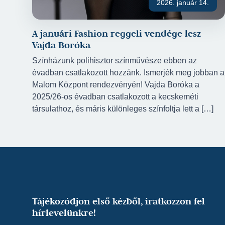
2026. január 14.
A januári Fashion reggeli vendége lesz
Vajda Boróka
Színházunk polihisztor színművésze ebben az
évadban csatlakozott hozzánk. Ismerjék meg jobban a
Malom Központ rendezvényén! Vajda Boróka a
2025/26-os évadban csatlakozott a kecskeméti
társulathoz, és máris különleges színfoltja lett a […]
Tájékozódjon első kézből, iratkozzon fel
hírlevelünkre!