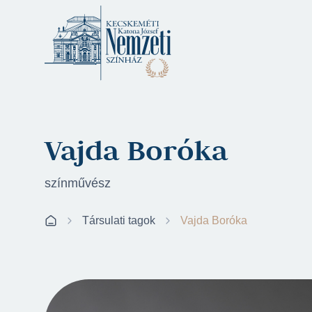
Vajda Boróka
színművész
Társulati tagok
Vajda Boróka