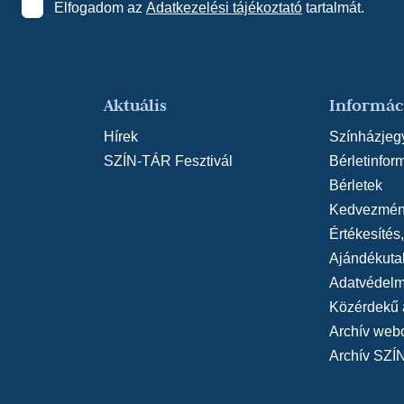
Elfogadom az
Adatkezelési tájékoztató
tartalmát.
Aktuális
Informác
Hírek
Színházjeg
SZÍN-TÁR Fesztivál
Bérletinfor
Bérletek
Kedvezmén
Értékesítés
Ajándékuta
Adatvédelmi
Közérdekű 
Archív web
Archív SZÍ