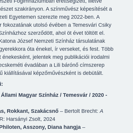
zeti Főgimnáziumban érettségizett, illetve
tészet szakirányon. A színművész képesítését a
zeti Egyetemen szerezte meg 2022-ben. A
 fokozatának utolsó évében a Temesvári Csiky
ínházhoz szerződött, ahol öt évet töltött el.
Katona József Nemzeti Színház társulatának
 gyerekkora óta énekel, ír verseket, és fest. Több
t énekesként, jelentek meg publikációi irodalmi
kecskeméti évadában a Lili bárónő címszerep
ű kiállításával képzőművészként is debütált.
i:
Állami Magyar Színház / Temesvár / 2020 -
as, Rokkant, Szakácsnő
– Bertolt Brecht:
A
 R: Harsányi Zsolt, 2024
Philoten, Asszony, Diana hangja
–