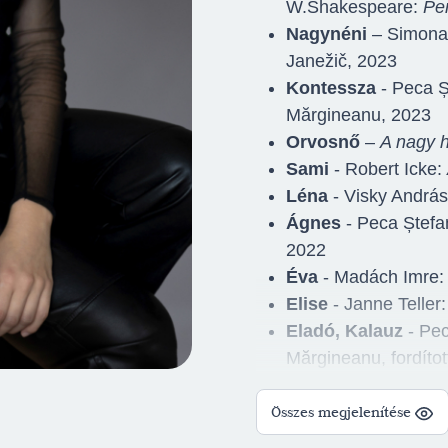
W.Shakespeare:
Per
Nagynéni
– Simona 
Janežič, 2023
Kontessza
- Peca Ș
Mărgineanu, 2023
Orvosnő
–
A nagy
Sami
- Robert Icke:
Léna
- Visky Andrá
Ágnes
- Peca Ștefa
2022
Éva
- Madách Imre
Elise
- Janne Teller
Eladó, Kalauz
- Pec
Mărgineanu, fordítot
Carla
- Arthur Kopit
Zsülie
- Adrian Sita
Összes megjelenítése
olvasott
, R: Adrian 