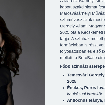
A Marosvásárhelyi Művés
kapott szakdiplomát fes
Marosvásárhelyi Művés
színművész szak mester
Gergely Állami Magyar Sz
2025 óta a Kecskeméti 
tagja. A színház mellett
formációban is részt vet
folyóiratokban és első 
mellett, a BoroBase cím
Főbb színházi szerepe
Temesvári Gergely 
2025
Énekes, Poros lov
kaukázusi krétakör
,
Antiochus leánya, 