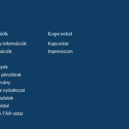
iók
Kapcsolat
y-információk
Kapcsolat
mációk
Impresszum
yek
, pénztárak
lvány
 nyilatkozat
adatok
oldal
N-TÁR oldal