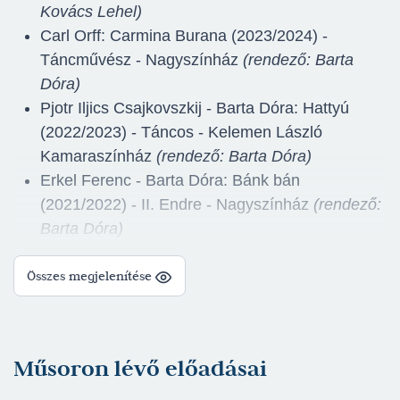
Kovács Lehel)
Carl Orff: Carmina Burana (2023/2024) -
Táncművész - Nagyszínház
(rendező: Barta
Dóra)
Pjotr Iljics Csajkovszkij - Barta Dóra: Hattyú
(2022/2023) - Táncos - Kelemen László
Kamaraszínház
(rendező: Barta Dóra)
Erkel Ferenc - Barta Dóra: Bánk bán
(2021/2022) - II. Endre - Nagyszínház
(rendező:
Barta Dóra)
LOTUS Projekt (2021/2022) - Táncos -
Összes megjelenítése
Nagyszínház
(rendező: Barta Dóra)
Lévay Sylvester - Michael Kunze: Elisabeth
(2021/2022) - Andrássy gróf - Nagyszínház
(rendező: Szente Vajk)
Műsoron lévő előadásai
William Shakespeare: Szentivánéji álom
(2020/2021) - Théseus, herceg, Athén