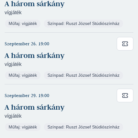
A három sárkány
Kovács Adrián - F. Scott Fitzgerald: A nagy
Gatsby (2019/2020) - Szereplő - Vígszínház
vígjáték
(rendező: Ifj. Vidnyánszky Attila)
Műfaj: vígjáték
Színpad: Ruszt József Stúdiószínház
Giuseppe Verdi: Traviata (2018/2019) - Vendég -
Nagyszínház
(rendező: Barta Dóra)
Szeptember 26. 19:00
Molière: A fösvény (2016/2017) - Paszuly,
Harpagon szolgája - Magyar Színház
(rendező:
A három sárkány
Lengyel Ferenc)
vígjáték
Tündér Míra (2016/2017) - Akadémista - Magyar
Műfaj: vígjáték
Színpad: Ruszt József Stúdiószínház
Színház
(rendező: Juhász Róza)
Petőfi Sándor: János vitéz (2015/2016) -
Szereplő - Székesfevérvári Vörösmarty Színház
Szeptember 29. 19:00
Pelikán Terem
(rendező: Matuz János)
A három sárkány
vígjáték
Műfaj: vígjáték
Színpad: Ruszt József Stúdiószínház