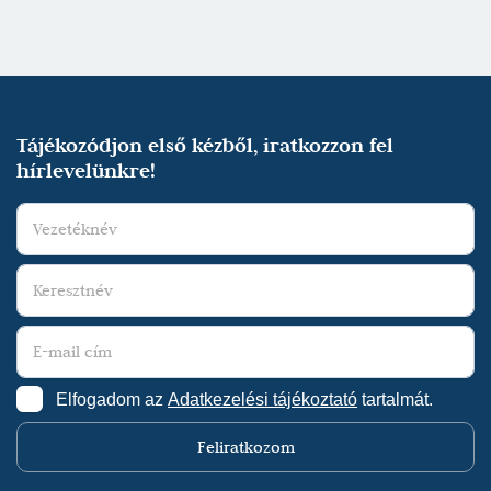
Tájékozódjon első kézből, iratkozzon fel
hírlevelünkre!
Elfogadom az
Adatkezelési tájékoztató
tartalmát.
Feliratkozom