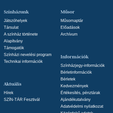
Színházunk
Műsor
Játszóhelyek
Műsornaptár
Társulat
Előadások
A színház története
Archívum
Alapítvány
Támogatók
Színházi nevelési program
Információk
Technikai információk
Színházjegy-információk
Bérletinformációk
Bérletek
Aktuális
Kedvezmények
Hírek
Értékesítés, pénztárak
SZÍN-TÁR Fesztivál
Ajándékutalvány
Adatvédelmi nyilatkozat