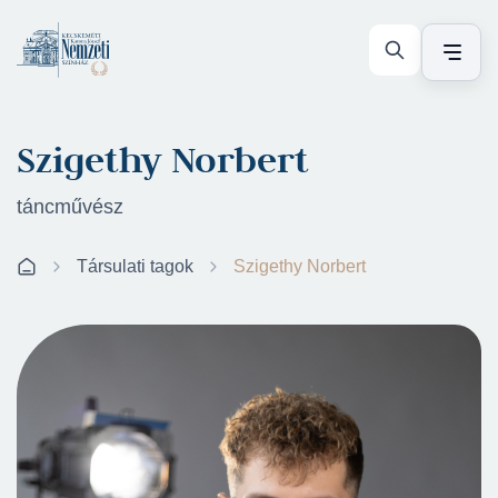
Szigethy Norbert
táncművész
Társulati tagok
Szigethy Norbert