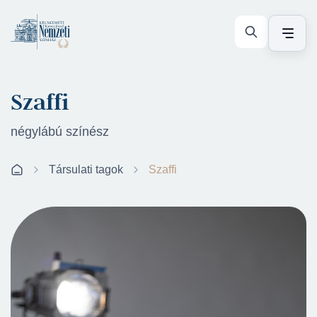
Szaffi
négylábú színész
Társulati tagok
Szaffi