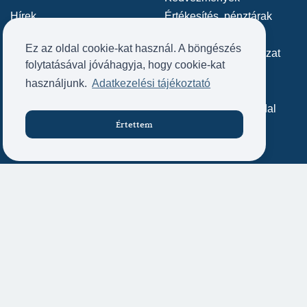
Nagyszínház
(rendező: Zsótér Sándor)
Hírek
Értékesítés, pénztárak
Kálmán Imre - Leo Stein: Csárdáskirálynő
SZÍN-TÁR Fesztivál
Ajándékutalvány
Ez az oldal cookie-kat használ. A böngészés
(2017/2018) - Rendezőasszisztens -
Adatvédelmi nyilatkozat
folytatásával jóváhagyja, hogy cookie-kat
Nagyszínház
(rendező: Béres Attila)
Közérdekű adatok
használjunk.
Adatkezelési tájékoztató
Bolero vers-tánc-színház (2016/2017) -
Archív weboldal
Kapcsolat
Rendezőasszisztens - Kelemen László
Archív SZÍN-TÁR oldal
Kapcsolat
Kamaraszínház
(rendező:Réczei Tamás)
Értettem
Jegyvásárlás
Impresszum
Henrik Ibsen: Gabler Hedda (2016/2017) -
Rendezőasszisztens - Nagyszínház
(rendező:
Zsótér Sándor)
Anton Pavlovics Csehov: Apátlanul (Platonov)
(2016/2017) - Rendezőasszisztens - Ruszt
József Stúdiószínház
(rendező: Szász János)
Szirmai Albert - Bakonyi Károly - Gábor Andor:
Mágnás Miska (2016/2017) - Szereplő -
Nagyszínház
(rendező: Rusznyák Gábor)