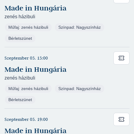
Szép Ernő: Lila ákác (2024/2025) -
Made in Hungária
Rendezőasszisztens - Kelemen László
zenés házibuli
Kamaraszínház
(rendező: Kovács Lehel)
Műfaj: zenés házibuli
Színpad: Nagyszínház
Lee Hall - Tom Stoppard - Marc Norman:
Szerelmes Shakespeare (2023/2024) -
Bérletszünet
Rendezőasszisztens - Nagyszínház
(rendező:
Pataki András)
Szeptember 05. 15:00
Anton Pavlovics Csehov: Három nővér
Made in Hungária
(2023/2024) - Rendezőasszisztens - Kelemen
László Kamaraszínház
(rendező: Szente Vajk)
zenés házibuli
Bolba Tamás - Szente Vajk - Galambos Attila:
Műfaj: zenés házibuli
Színpad: Nagyszínház
Meseautó (2023/2024) - Rendezőasszisztens -
Bérletszünet
Nagyszínház
(rendező: Szente Vajk)
Lehár Ferenc: Luxemburg grófja (2022/2023) -
Rendezőasszisztens - Nagyszínház
(rendező:
Szeptember 05. 19:00
Szente Vajk)
Made in Hungária