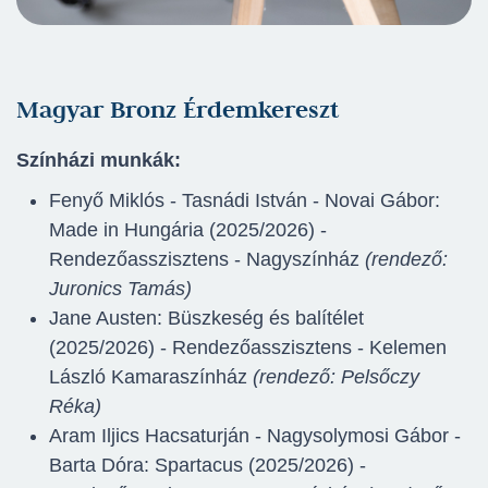
Magyar Bronz Érdemkereszt
Színházi munkák:
Fenyő Miklós - Tasnádi István - Novai Gábor:
Made in Hungária (2025/2026) -
Rendezőasszisztens - Nagyszínház
(rendező:
Juronics Tamás)
Jane Austen: Büszkeség és balítélet
(2025/2026) - Rendezőasszisztens - Kelemen
László Kamaraszínház
(rendező: Pelsőczy
Réka)
Aram Iljics Hacsaturján - Nagysolymosi Gábor -
Barta Dóra: Spartacus (2025/2026) -