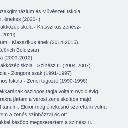
Szakgimnázium és Művészeti Iskola -
, énekes (2020- )
akközépiskola - Klasszikus zenész-
-2020)
ium - Klasszikus ének (2014-2015)
Keönch Boldizsár)
la (2009-2012)
kközépiskola - Színész II. (2004-2007)
ola - Zongora szak (1991-1997)
nos Iskola - Zenei tagozat (1990-1998)
ekkarának oszlopos tagja voltam nyolc évig.
ákra jártam a városi zeneiskolába majd
tanulni. Ekkor még énekesnő szerettem volna
tem a zenés színházzal és ott
kkel később megszereztem a színész II.