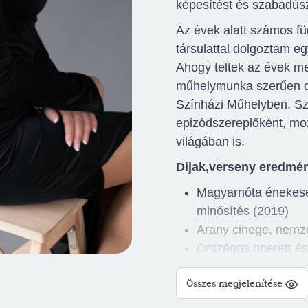
képesítést és szabadús
Az évek alatt számos fü
társulattal dolgoztam e
Ahogy teltek az évek m
műhelymunka szerűen d
Színházi Műhelyben. Sz
epizódszereplőként, mo
világában is.
Díjak,verseny eredmé
Magyarnóta énekese
minősítés (2019)
Arany cinege, nemze
Országos operett és 
(2016)
Összes megjelenítése
Operett kategória: k
Házy Erzsébet Nemz