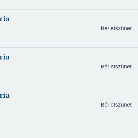
Bolba Tamás - Szent
(2023/2024) - Szer
ria
Erkel Ferenc: Bánk 
Bérletszünet
(rendező: Toronykőy 
Lévay Sylvester - M
Eszterházy grófnő 
ria
Cseke Péter - Kocsis
asszony - Nagyszí
Bérletszünet
Brandon Thomas - A
nénje (2017/2018) -
János)
ria
Divinyi Réka: Árgyél
Bérletszünet
Hold, Napraforgó -
Urbán Gyula: Minden
mama - Pesti Művés
Radványi Balázs - x