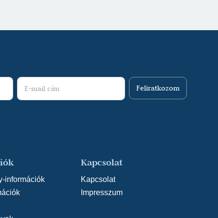
endező: Fogarassy András)
inka utca lakói (2009/2010) - Cicamica - Pesti
ndező: Szöllősi Zoltán)
arrie: Pán Péter (2008/2009) - Wendy - Pesti
ndező: Molnár Csaba)
Feliratkozom
iók
Kapcsolat
y-információk
Kapcsolat
mációk
Impresszum