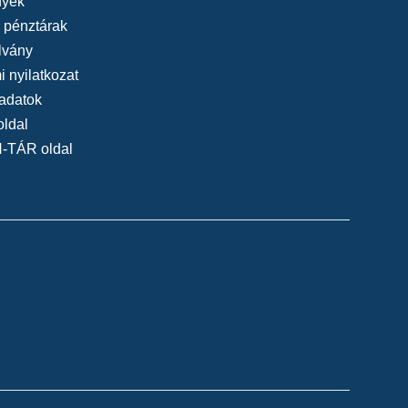
yek
, pénztárak
lvány
 nyilatkozat
adatok
oldal
N-TÁR oldal