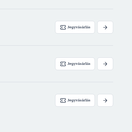
e Vajk - Galambos Attila: Meseautó
eplő - Nagyszínház
(rendező: Szente Vajk)
Bán (2021/2022) - Szereplő - Nagyszínház
Jegyvásárlás
Attila)
ichael Kunze: Elisabeth (2021/2022) -
- Nagyszínház
(rendező: Szente Vajk)
 L. Mihály: Újvilág Passió (2021/2022) - Sirató
nház
(rendező: Cseke Péter)
Jegyvásárlás
ldobolyi Nagy György - Szenes Iván: Charley
 Ella Delahay - Pódium Színház
(rendező: Háda
us királyfi és Tündér Ilona (2014/2015) - Métely,
Jegyvásárlás
 Pesti Művész Színház
(rendező: Szabó Zsuzsa)
 egér szereti a sajtot (2013/2014) - Szeréna
z Színház
(rendező: Pille Tamás)
 x: Kukamese (2010/2011) - Üvegénia - Pesti