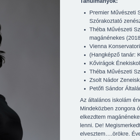
Tanulmányok:
Premier Művészeti 
Szórakoztató zenész
Théba Művészeti Sz
magánénekes (2018
Vienna Konservator
(Hangképző tanár: 
Kővirágok Énekisko
Théba Művészeti Sza
Zsolt Nádor Zeneisk
Petőfi Sándor Általá
Az általános iskolám én
Mindeközben zongora ór
elkezdtem magánéneket 
lenni. De! Megismerked
elvesztem….örökre. Éve