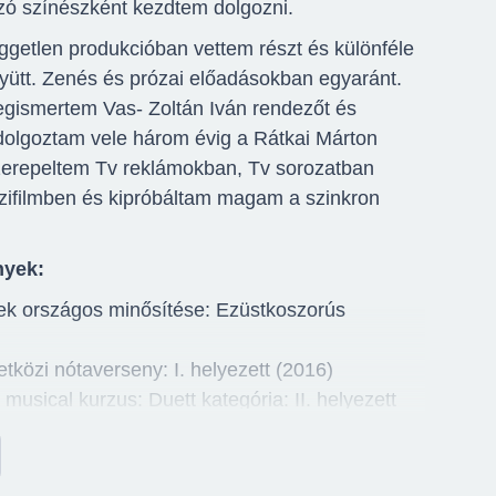
zó színészként kezdtem dolgozni.
ggetlen produkcióban vettem részt és különféle
gyütt. Zenés és prózai előadásokban egyaránt.
egismertem Vas- Zoltán Iván rendezőt és
olgoztam vele három évig a Rátkai Márton
erepeltem Tv reklámokban, Tv sorozatban
zifilmben és kipróbáltam magam a szinkron
nyek:
k országos minősítése: Ezüstkoszorús
tközi nótaverseny: I. helyezett (2016)
musical kurzus: Duett kategória: II. helyezett
ülöndíjas (2016)
etközi Tehetségkutató Énekverseny, operett