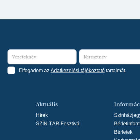
Művész Színház
(r
Bálint Ágnes: A Futr
Művész Színház
(re
Sir James Matthew B
Művész Színház
(re
Elfogadom az
Adatkezelési tájékoztató
tartalmát.
Aktuális
Informác
Hírek
Színházjeg
SZÍN-TÁR Fesztivál
Bérletinfor
Bérletek