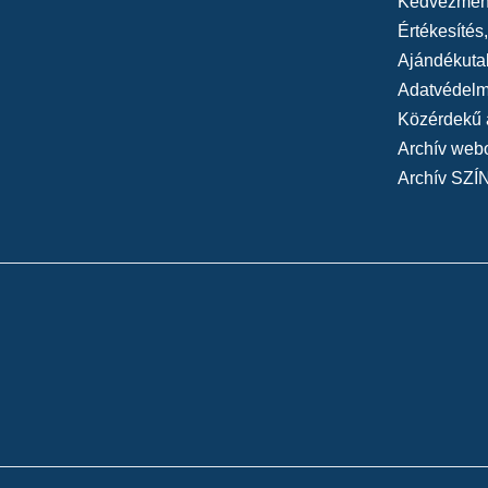
Kedvezmén
Értékesítés
Ajándékuta
Adatvédelmi
Közérdekű 
Archív web
Archív SZÍ