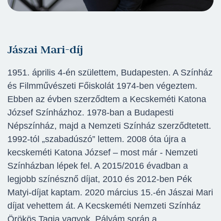
Jászai Mari-díj
1951. április 4-én születtem, Budapesten. A Színház
és Filmművészeti Főiskolát 1974-ben végeztem.
Ebben az évben szerződtem a Kecskeméti Katona
József Színházhoz. 1978-ban a Budapesti
Népszínház, majd a Nemzeti Színház szerződtetett.
1992-tól „szabadúszó” lettem. 2008 óta újra a
kecskeméti Katona József – most már - Nemzeti
Színházban lépek fel. A 2015/2016 évadban a
legjobb színésznő díjat, 2010 és 2012-ben Pék
Matyi-díjat kaptam. 2020 március 15.-én Jászai Mari
díjat vehettem át. A Kecskeméti Nemzeti Színház
Örökös Tagja vagyok. Pályám során a