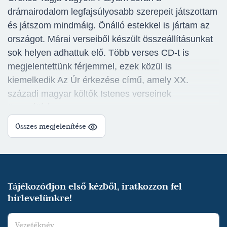
drámairodalom legfajsúlyosabb szerepeit játszottam
és játszom mindmáig. Önálló estekkel is jártam az
országot. Márai verseiből készült összeállításunkat
sok helyen adhattuk elő. Több verses CD-t is
megjelentettünk férjemmel, ezek közül is
kiemelkedik Az Úr érkezése című, amely XX.
századi magyar költők Istenes verseinek
összeállítása.
Férjem Cseke Péter, két lányunk és három unokánk
Összes megjelenítése
van.
„A napról napra megújulni képes művésznő
energikus, lendületes munkája mintegy
Tájékozódjon első kézből, iratkozzon fel
hajtómotorként működteti az aktuális
hírlevelünkre!
próbafolyamatot. Kiváló komika és drámai hősnő,
alázatos alkotó, remek kolléga. Egy igazi