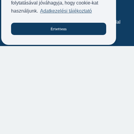
folytatásával jóváhagyja, hogy cookie-kat
Közérdekű adatok
használjunk.
Adatkezelési tájékoztató
Archív weboldal
Kapcsolat
Archív SZÍN-TÁR oldal
Kapcsolat
Értettem
Jegyvásárlás
Impresszum
Próbatábla