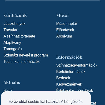
Színházunk
Műsor
Játszóhelyek
Műsornaptár
Társulat
Előadások
A színház története
Archívum
Alapítvány
Támogatók
Színházi nevelési program
Információk
Technikai információk
Színházjegy-információk
Bérletinformációk
Bérletek
Aktuális
Kedvezmények
Hírek
Értékesítés, pénztárak
SZÍN-TÁR Fesztivál
Ajándékutalvány
Ez az oldal cookie-kat használ. A böngészés
Adatvédelmi nyilatkozat