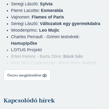
Seregi László:
Sylvia
Pierre Lacotte
: Esmeralda
Vajnonen:
Flames of Paris
Seregi László:
Változatok egy gyermekdalra
Woodenprinc:
Leo Mujic
Charles Perrault - Grimm testvérek:
Hamupipőke
LOTUS Projekt
Erkel Ferenc - Barta Dóra:
Bánk bán
Pjotr Iljics Csajkovszkij - Barta Dóra:
Hattyú
Carl Orff:
Carmina Burana
Összes megjelenítése
William Shakespeare - Barta Dóra:
A
makrancos hölgy
Aram Iljics Hacsaturján - Nagysolymosi Gábor -
Barta Dóra:
Spartacus
Kapcsolódó hírek
Díjak: