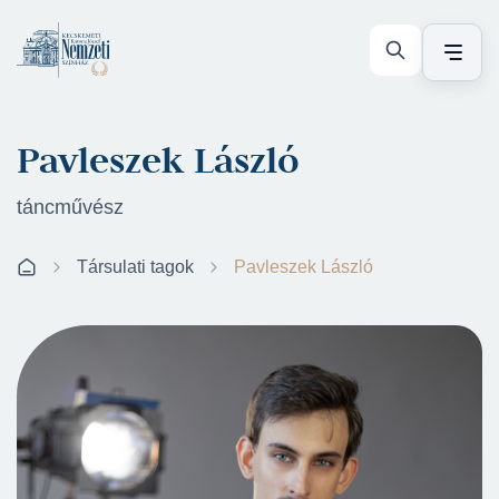
Pavleszek László
táncművész
Társulati tagok
Pavleszek László