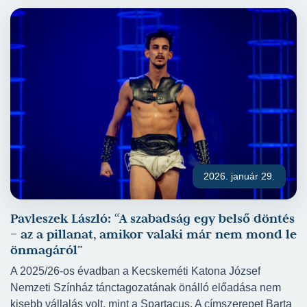
European Ballet Grand Prix: 2019 Dimploma,
2020 II. hely
2026. január 29.
Pavleszek László: “A szabadság egy belső döntés
– az a pillanat, amikor valaki már nem mond le
önmagáról”
A 2025/26-os évadban a Kecskeméti Katona József
Nemzeti Színház tánctagozatának önálló előadása nem
kisebb vállalás volt, mint a Spartacus. A címszerepet Barta