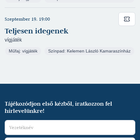
szentje (2023/2024) - Volker - Nagyszínház
(rendező: Cseke Péter)
Szeptember 19. 19:00
Lehár Ferenc: Luxemburg grófja (2022/2023) -
Armand Brissard, festő - Nagyszínház
(rendező:
Teljesen idegenek
Szente Vajk)
vígjáték
William Shakespeare: Macbeth (2022/2023) -
Műfaj: vígjáték
Színpad: Kelemen László Kamaraszínház
Macbeth - Ruszt József Stúdiószínház
(rendező:
Kovács Lehel)
Szente Vajk - Galambos Attila - Juhász Levente:
Kőszívű (2022/2023) - Baradlay Richárd -
Nagyszínház
(rendező: Szente Vajk)
Petőfi Sándor: Tigris és hiéna (2021/2022) -
Tájékozódjon első kézből, iratkozzon fel
Saul, Predszláva gyermeke - Kelemen László
hírlevelünkre!
Kamaraszínház
(rendező: Pataki András)
William Shakespeare: Rómeó és Júlia
(2021/2022) - Mercutio, a herceg rokona,
Rómeó barátja, Tybalt, Capuletné unokaöccse -