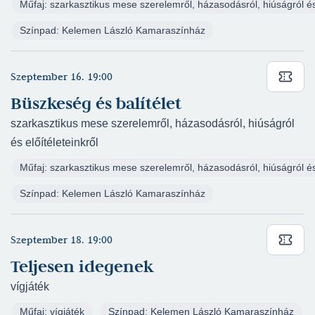
Nagyszínház
(rendező: Juronics Tamás)
Műfaj: szarkasztikus mese szerelemről, házasodásról, hiúságról és 
Henry Lewis - Jonathan Sayer - Henry Shields:
Színpad: Kelemen László Kamaraszínház
Ma este megbukunk (2024/2025) - Krisz, a
rendező, ő játssza Carter felügyelőt -
Nagyszínház
(rendező: Cseke Péter)
Szeptember 16. 19:00
Lee Hall - Tom Stoppard - Marc Norman:
Büszkeség és balítélet
Szerelmes Shakespeare (2023/2024) - Marlowe
szarkasztikus mese szerelemről, házasodásról, hiúságról
- Nagyszínház
(rendező: Pataki András)
és előítéleteinkről
Anton Pavlovics Csehov: Három nővér
Műfaj: szarkasztikus mese szerelemről, házasodásról, hiúságról és 
(2023/2024) - Kuligin, Fjodor Iljics, tanár, Mása
férje - Kelemen László Kamaraszínház
Színpad: Kelemen László Kamaraszínház
(rendező: Szente Vajk)
Patricia Highsmith: A tehetséges Mr. Ripley
Szeptember 18. 19:00
(2023/2024) - Tom Ripley - Kelemen László
Teljesen idegenek
Kamaraszínház
(rendező: Kovács Lehel)
Szikora Róbert - Lezsák Sándor - Zsuffa Tünde:
vígjáték
Az Ég tartja a Földet – Erzsébet, a szerelem
Műfaj: vígjáték
Színpad: Kelemen László Kamaraszínház