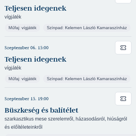
Kelemen László Kamaraszínház
(rendező:
Teljesen idegenek
Cseke Péter)
vígjáték
Jane Austen: Büszkeség és balítélet
Műfaj: vígjáték
Színpad: Kelemen László Kamaraszínház
(2025/2026) - Mr. Darcy - Kelemen László
Kamaraszínház
(rendező: Pelsőczy Réka)
Heinrich von Kleist: A bosszú (2025/2026) -
Szeptember 06. 15:00
Ottokár - Kelemen László Kamaraszínház
Teljesen idegenek
(rendező: Kovács D. Dániel)
vígjáték
Ray Cooney - John Chapman: Kölcsönlakás
(2025/2026) - Alistair Spenlow - Kelemen László
Műfaj: vígjáték
Színpad: Kelemen László Kamaraszínház
Kamaraszínház
(rendező: Kapitány Iván)
Juhász Levente - Szente Vajk - Galambos Attila:
Szeptember 15. 19:00
A trón (2024/2025) - Garai - Nagyszínház
Büszkeség és balítélet
(rendező: Szente Vajk)
szarkasztikus mese szerelemről, házasodásról, hiúságról
Jacobi Viktor - Bródy Miksa - Martos Ferenc:
és előítéleteinkről
Leányvásár (2024/2025) - Fritz, Rottenberg fia -