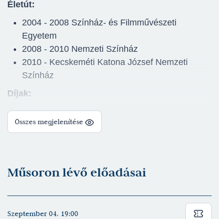
Életút:
2004 - 2008 Színház- és Filmművészeti
Egyetem
2008 - 2010 Nemzeti Színház
2010 - Kecskeméti Katona József Nemzeti
Színház
Díjak:
Pék Matyi-díj 2011
Összes megjelenítése
Latabár-díj 2011
ESTem-díj 2012
Junior Prima-díj 2014
Gábor Miklós-díj 2024
Műsoron lévő előadásai
Színházi munkák:
Paolo Genovese: Teljesen idegenek
(2025/2026) - Pál, Anna férje, plasztikai sebész -
Szeptember 04. 19:00