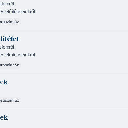
elemről,
(2020/2021) - Liszn
s előítéleteinkről
Dale Wasserman: Szá
Nagyszínház
(rende
araszínház
Eugene O'Neill: Amer
tüzérkapitány - Rus
lítélet
Csaba)
elemről,
László Miklós - Mohá
s előítéleteinkről
(2019/2020) - Árpá
araszínház
Szigligeti Ede - Moh
(2019/2020) - Gyuri
nek
(rendező: Kocsis Pá
Agatha Christie: ...
Marston - Nagyszí
araszínház
William Shakespeare
szerelmes nemes úr
nek
Carlo Goldoni: Nyara