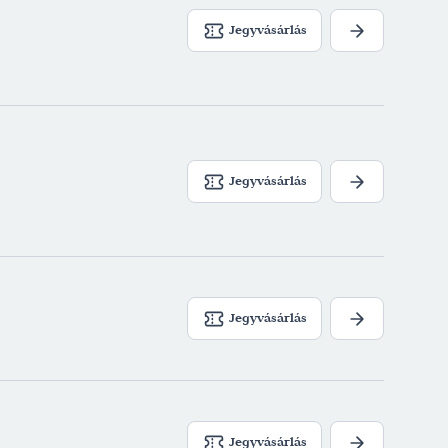
yai úr - Nagyszínház
(rendező: Nagy Viktor)
Jegyvásárlás
ll a kakukk fészkére (2019/2020) - Scanlon -
ző: Bagó Bertalan)
ikai Elektra (2019/2020) - Peter Niles,
zt József Stúdiószínház
(rendező: Horváth
Jegyvásárlás
csi István - Mohácsi János: Illatszertár
d - Nagyszínház
(rendező: Mohácsi János)
ácsi István - Mohácsi János: Liliomfi
 pincér - Kelemen László Kamaraszínház
l)
 és már senki sem! (2018/2019) - Anthony
Jegyvásárlás
nház
(rendező: Sztarenki Pál)
: Othello, a néger mór (2018/2019) - Rodrigo,
 - Nagyszínház
(rendező: Rusznyák Gábor)
lás (2018/2019) - Tognino, ügyefogyott fiú -
Jegyvásárlás