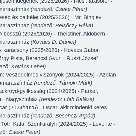
esen idegenek (2025/2026) - Ricsi, taxisofőr -
maraszínház
(rendező: Cseke Péter)
ég és balítélet (2025/2026) - Mr. Bingley -
maraszínház
(rendező: Pelsőczy Réka)
 A bosszú (2025/2026) - Theistiner, Aldöbern -
maraszínház
(Kovács D. Dániel)
z karácsony (2025/2026) - Kovács Gábor,
örgy Pista, Berencsi Gyuri - Ruszt József
ező: Kovács Lehel)
n: Veszedelmes viszonyok (2024/2025) - Azolan
Kamaraszínház
(rendező: Tárnoki Márk)
ackroyd-gyilkosság (2024/2025) - Parker,
a - Nagyszínház
(rendező: Lóth Balázs)
ar (2024/2025) - Oscar, akit mindenki keres -
maraszínház
(rendező: Besenczi Árpád)
Tóth Kata: Szentkirályfi (2024/2025) - Levente -
ző: Cseke Péter)