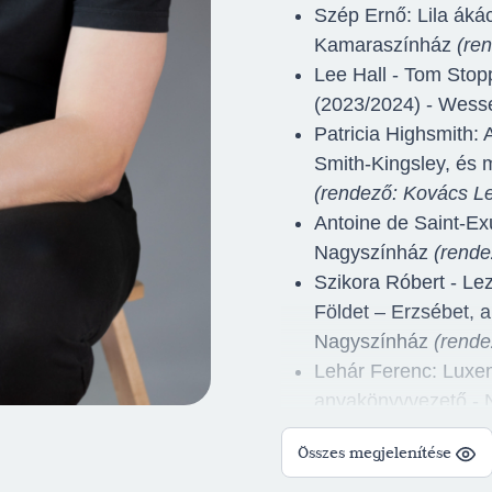
Szép Ernő: Lila áká
Kamaraszínház
(re
Lee Hall - Tom Sto
(2023/2024) - Wess
Patricia Highsmith: 
Smith-Kingsley, és
(rendező: Kovács Le
Antoine de Saint-Ex
Nagyszínház
(rende
Szikora Róbert - Lez
Földet – Erzsébet, 
Nagyszínház
(rende
Lehár Ferenc: Luxem
anyakönyvvezető -
William Shakespear
Összes megjelenítése
másik fia, Boszorká
(rendező: Kovács Le