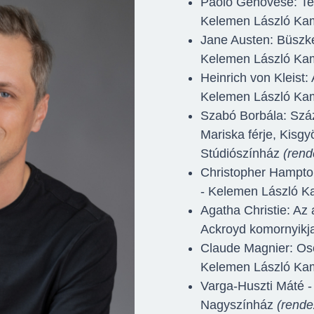
Paolo Genovese: Telj
Kelemen László Ka
Jane Austen: Büszkes
Kelemen László Ka
Heinrich von Kleist:
Kelemen László Ka
Szabó Borbála: Szá
Mariska férje, Kisgy
Stúdiószínház
(rend
Christopher Hampto
- Kelemen László 
Agatha Christie: Az 
Ackroyd komornyikj
Claude Magnier: Osc
Kelemen László Ka
Varga-Huszti Máté - 
Nagyszínház
(rende