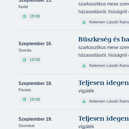
Szeptember 15.
szarkasztikus mese szer
Kedd
házasodásról, hiúságról é
19:00
Kelemen László Kam
Büszkeség és ba
Szeptember 16.
szarkasztikus mese szer
Szerda
házasodásról, hiúságról é
19:00
Kelemen László Kam
Teljesen idege
Szeptember 18.
Péntek
vígjáték
19:00
Kelemen László Kam
Teljesen idege
Szeptember 19.
Szombat
vígjáték