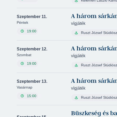
Kelemen László Kam
A három sárká
Szeptember 11.
Péntek
vígjáték
19:00
Ruszt József Stúdiós
A három sárká
Szeptember 12.
Szombat
vígjáték
19:00
Ruszt József Stúdiós
A három sárká
Szeptember 13.
Vasárnap
vígjáték
15:00
Ruszt József Stúdiós
Büszkeség és ba