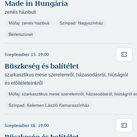
Made in Hungária
Horváth János Antal-Horváth Illés-Deres Péter:
Holnapelőtt - Pesti Magyar Színház - Kinga
zenés házibuli
Vajda Katalin: Legyetek jók, ha tudtok! - Pesti
Műfaj: zenés házibuli
Színpad: Nagyszínház
Magyar Színház - Mór nő
Bérletszünet
William Shakespeare: Rómeó és Júlia - Pesti
Magyar Színház - Júlia
Tasnádi-Jeli-Vészits-Gimesi: Időfutár - Pesti
Szeptember 15. 19:00
Magyar Színház - Hanna
Büszkeség és balítélet
Sütő András: Káin és Ábel - Déryné Program -
szarkasztikus mese szerelemről, házasodásról, hiúságról
Arabella
és előítéleteinkről
Szente Vajk: Legénybúcsú - Csiky Gergely
Műfaj: szarkasztikus mese szerelemről, házasodásról, hiúságról és 
Színház - Daisy
Bolba Tamás-Szente Vajk-Galambos Attila:
Színpad: Kelemen László Kamaraszínház
Meseautó - Csíky Gergely Színház - Sári
Szente Vajk: Legénybúcsú - Játékszín - Daisy
Szeptember 16. 19:00
Molnár Ferenc: Üvegcipő - Pécsi Nemzeti
Büszkeség és balítélet
Színház - Irma