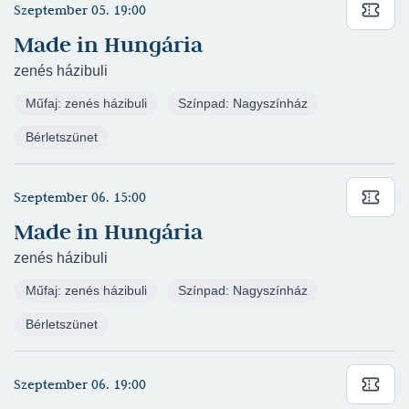
szereplő - Kaposvári egyetem: MATE Kaposvári
Szeptember 05. 19:00
Campus Rippl-Rónai Művészeti Intézet
Made in Hungária
(rendező: Vidnyánszky Attila)
zenés házibuli
Carmina Burana - Bethlen téri Színház -
Táncelőadás
Műfaj: zenés házibuli
Színpad: Nagyszínház
Jonathan Swift: Gulliver utazásai - Glumi, Jehu
Bérletszünet
nő
Csehov: Három nővér - Vörösmarty Színház -
Szeptember 06. 15:00
Irina
Bartos Erika: Bogyó és Babóca - Csiky Gergely
Made in Hungária
Színház - Babóca
zenés házibuli
Goldoni: A hazug - Váci Dunakanyar Színház -
Műfaj: zenés házibuli
Színpad: Nagyszínház
Beatrice
Petőfi Sándor: János vitéz - Nemzeti Színház -
Bérletszünet
Szomszéd kislány
Berg Judit: Rumini - Pesti Magyar Színház -
Szeptember 06. 19:00
Csincsili