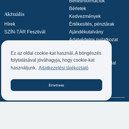
Bérletinformációk
Bérletek
Aktuális
Kedvezmények
Hírek
Értékesítés, pénztárak
SZÍN-TÁR Fesztivál
Ajándékutalvány
Adatvédelmi nyilatkozat
Közérdekű adatok
Ez az oldal cookie-kat használ. A böngészés
Archív weboldal
Kapcsolat
folytatásával jóváhagyja, hogy cookie-kat
Archív SZÍN-TÁR oldal
Kapcsolat
használjunk.
Adatkezelési tájékoztató
Impresszum
Értettem
Jegyvásárlás