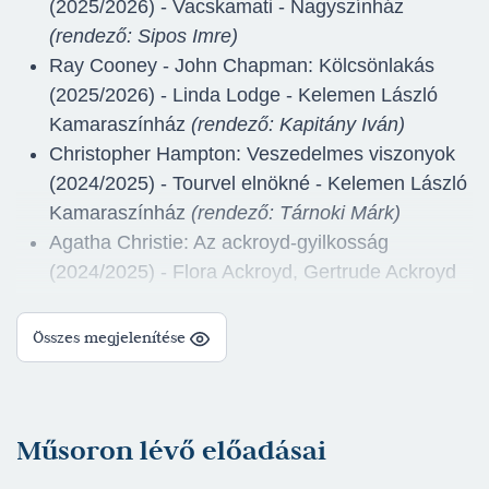
(2025/2026) - Vacskamati - Nagyszínház
(rendező: Sipos Imre)
Ray Cooney - John Chapman: Kölcsönlakás
(2025/2026) - Linda Lodge - Kelemen László
Kamaraszínház
(rendező: Kapitány Iván)
Christopher Hampton: Veszedelmes viszonyok
(2024/2025) - Tourvel elnökné - Kelemen László
Kamaraszínház
(rendező: Tárnoki Márk)
Agatha Christie: Az ackroyd-gyilkosság
(2024/2025) - Flora Ackroyd, Gertrude Ackroyd
lánya - Nagyszínház
(rendező: Lóth Balázs)
Claude Magnier: Oscar (2024/2025) - Colette,
Összes megjelenítése
Barnier lánya - Kelemen László Kamaraszínház
(rendező: Besenczi Árpád)
Varga-Huszti Máté - Tóth Kata: Szentkirályfi
Műsoron lévő előadásai
(2024/2025) - Luna - Nagyszínház
(rendező:
Cseke Péter)