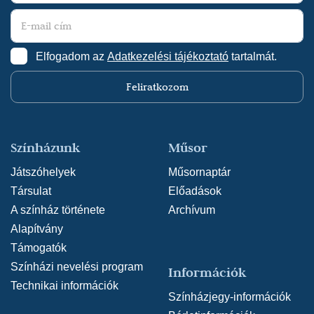
Le Parfüme vert (Renata) - francia film
Elfogadom az
Adatkezelési tájékoztató
tartalmát.
Feliratkozom
Színházunk
Műsor
Játszóhelyek
Műsornaptár
Társulat
Előadások
A színház története
Archívum
Alapítvány
Támogatók
Színházi nevelési program
Információk
Technikai információk
Színházjegy-információk