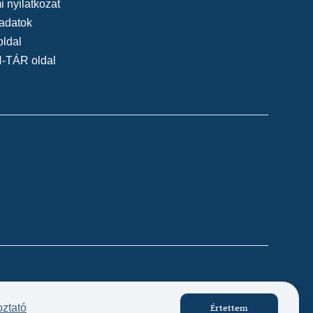
 nyilatkozat
adatok
oldal
N-TÁR oldal
Készítette:
oztató
Értettem