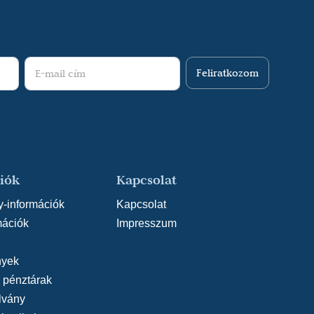
Feliratkozom
iók
Kapcsolat
y-információk
Kapcsolat
mációk
Impresszum
yek
, pénztárak
lvány