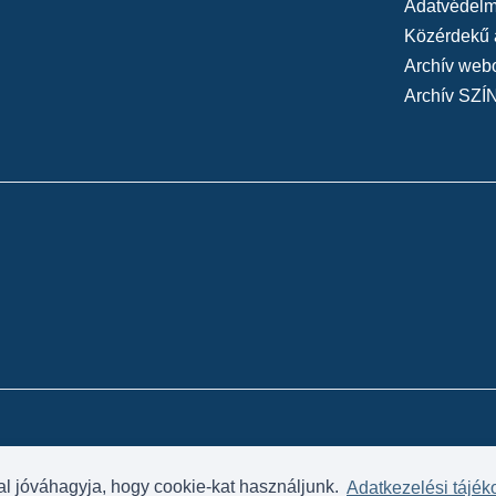
Adatvédelmi
Közérdekű 
Archív web
Archív SZÍ
al jóváhagyja, hogy cookie-kat használjunk.
Adatkezelési tájék