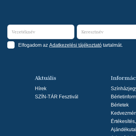
Elfogadom az
Adatkezelési tájékoztató
tartalmát.
Aktuális
Informác
Hírek
Színházjeg
SZÍN-TÁR Fesztivál
Bérletinfor
Bérletek
Kedvezmén
Értékesítés
Ajándékuta