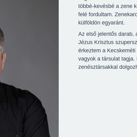
többé-kevésbé a zene 
felé fordultam. Zenekaro
külföldön egyaránt.
Az első jelentős darab
Jézus Krisztus szupersz
érkeztem a Kecskeméti 
vagyok a társulat tagj
zenésztársakkal dolgozh