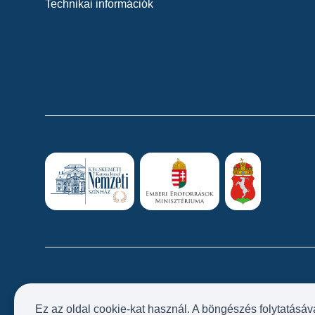
Technikai információk
Ez az oldal cookie-kat használ. A böngészés folytatásáv
Próbatábla