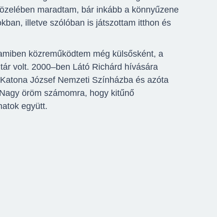
közelében maradtam, bár inkább a könnyűzene
kban, illetve szólóban is játszottam itthon és
, amiben közreműködtem még külsősként, a
tár volt. 2000–ben Látó Richárd hívására
Katona József Nemzeti Színházba és azóta
a. Nagy öröm számomra, hogy kitűnő
atok együtt.