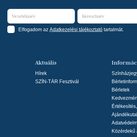
falun), Popo király (Büc
Eisemann: Én és a kisöc
Kenessey: János vitéz),
XIV. Lajos (Bulgakov: M
Elfogadom az
Adatkezelési tájékoztató
tartalmát.
Csárdáskirálynő), Soli
vígjátéka), Rauch (Ödön
Károly (Győrei-Schlacht
szörny és a szép), Gre
Aktuális
Informác
Forlipopoli őrgróf (Goldo
Hírek
Színházjeg
(Shakespeare: Ahogy tet
SZÍN-TÁR Fesztivál
Bérletinfor
(Shaw: Szent Johanna) 
Bérletek
demagóg, Első bizánci 
Kedvezmén
ember tragédiája), Fics
Értékesítés
(Shakespeare: Sok hűhó
Ajándékuta
Bodolay: Előre hát fiúk
Adatvédelmi
összeesküvése), Cziegle
Közérdekű 
Sotenville (Moliere: Dan