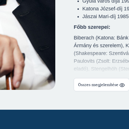
Gyula város díja 19
Katona József-díj 1
Jászai Mari-díj 1985
Főbb szerepei:
Biberach (Katona: Bánk b
Ármány és szerelem), K
(Shakespeare: Szentiván
Paulovits (Zsolt: Erzséb
eladó), Stengelhöh (Ste
Professzor (Sárosi: Rák
(Machiavelli: Mandragóra
Összes megjelenítése
Sarder (Mann: Mefisztó
Dániel kartárs (Kerekes:
(Bulgakov: Bíborsziget),
Színész (Miller: Közját
Harry (Schisgal: Szerel