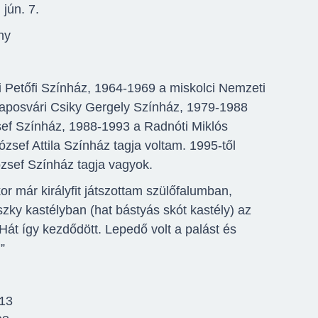
 jún. 7.
ny
 Petőfi Színház, 1964-1969 a miskolci Nemzeti
aposvári Csiky Gergely Színház, 1979-1988
ef Színház, 1988-1993 a Radnóti Miklós
zsef Attila Színház tagja voltam. 1995-től
zsef Színház tagja vagyok.
r már királyfit játszottam szülőfalumban,
ky kastélyban (hat bástyás skót kastély) az
Hát így kezdődött. Lepedő volt a palást és
”
013