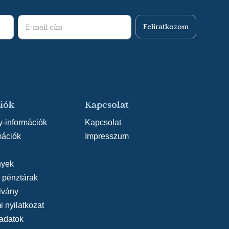
hner: Leonce és Léna), Zolestyák (Szilágyi-
sém) Francia király (Kacsoh-Heltai-Bakonyi-
Feliratkozom
 Léopold főherceg (Parti Nagy Lajos: Ibusár),
oliere), Miska főpincér (Kálmán:
nus, Efezus hercege (Shakespeare:Tévedések
 Von Horváth: Kasimir és Karoline), Szuper
ovszky: Bolygó király), Köcsög (Pozsgai: A
mio (Shakespeare: A makrancos hölgy),
iók
Kapcsolat
ni: Mirandolina), Willi, Csűrcsavar Olivér
y-információk
Kapcsolat
szik), Juki (Szép Ernő: Patika), Sztagamber
mációk
Impresszum
Podkaljokin (Gogol: Háztűznéző), Első
polgár, Második gyáros, Aggastyán (Madách: Az
yek
ur (Molnár Ferenc: Liliom), Lasponya
, pénztárak
 semmiért), Remigio (Taviani-Morricone-
lvány
), De Lessaque márki (Bulgakov: Álszentek
 nyilatkozat
r ( Gyurkovics: Nagyvizit), Monsieur de
adatok
din), Dr. Bittner (Kiss Csaba: A Dög), Figaro