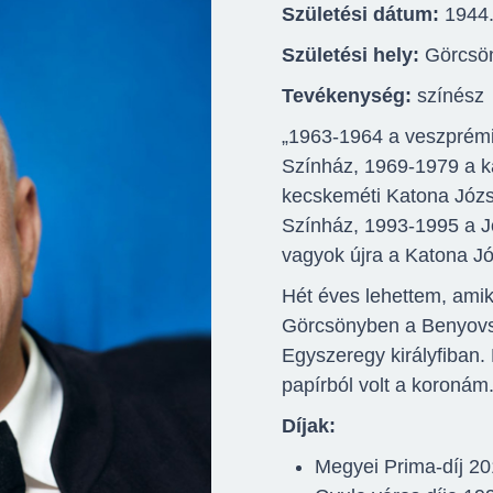
Születési dátum:
1944.
Születési hely:
Görcsö
Tevékenység:
színész
„1963-1964 a veszprémi
Színház, 1969-1979 a k
kecskeméti Katona Józs
Színház, 1993-1995 a Jó
vagyok újra a Katona Jó
Hét éves lehettem, amiko
Görcsönyben a Benyovsz
Egyszeregy királyfiban. 
papírból volt a koronám.
Díjak:
Megyei Prima-díj 2