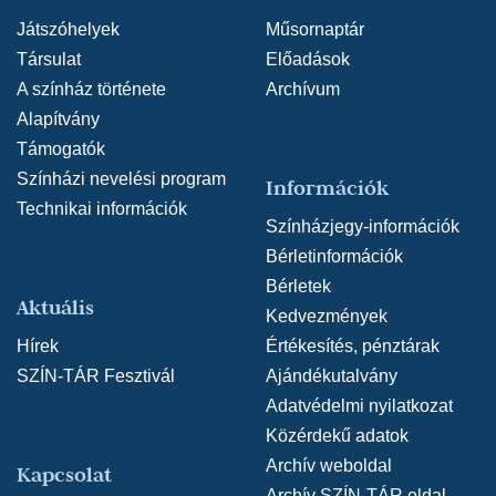
Játszóhelyek
Műsornaptár
Társulat
Előadások
A színház története
Archívum
Alapítvány
Támogatók
Színházi nevelési program
Információk
Technikai információk
Színházjegy-információk
Bérletinformációk
Bérletek
Aktuális
Kedvezmények
Hírek
Értékesítés, pénztárak
SZÍN-TÁR Fesztivál
Ajándékutalvány
Adatvédelmi nyilatkozat
Közérdekű adatok
Archív weboldal
Kapcsolat
Archív SZÍN-TÁR oldal